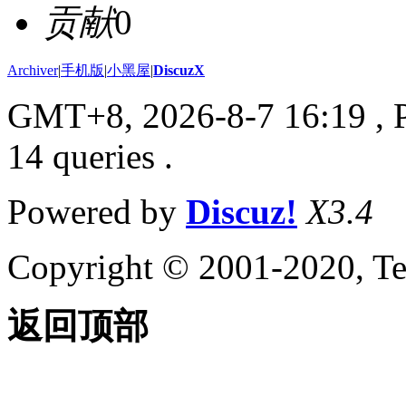
贡献
0
Archiver
|
手机版
|
小黑屋
|
DiscuzX
GMT+8, 2026-8-7 16:19
, 
14 queries .
Powered by
Discuz!
X3.4
Copyright © 2001-2020, Te
返回顶部