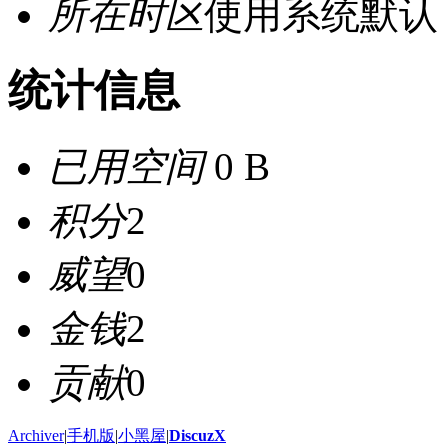
所在时区
使用系统默认
统计信息
已用空间
0 B
积分
2
威望
0
金钱
2
贡献
0
Archiver
|
手机版
|
小黑屋
|
DiscuzX