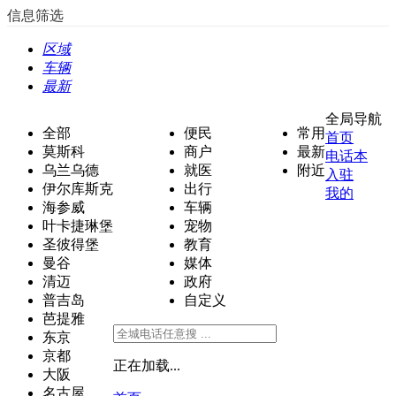
信息筛选
区域
车辆
最新
全局导航
全部
便民
常用
首页
莫斯科
商户
最新
电话本
乌兰乌德
就医
附近
入驻
伊尔库斯克
出行
我的
海参威
车辆
叶卡捷琳堡
宠物
圣彼得堡
教育
曼谷
媒体
清迈
政府
普吉岛
自定义
芭提雅
东京
京都
正在加载...
大阪
名古屋