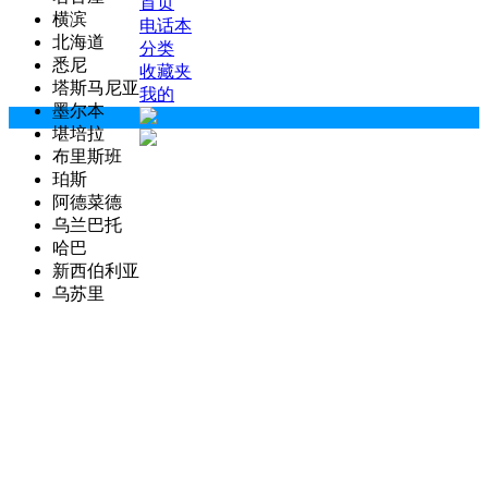
首页
横滨
电话本
北海道
分类
悉尼
收藏夹
塔斯马尼亚
我的
墨尔本
堪培拉
布里斯班
珀斯
阿德菜德
乌兰巴托
哈巴
新西伯利亚
乌苏里