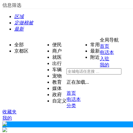
信息筛选
区域
定做棉被
最新
全局导航
全部
便民
常用
首页
京都区
商户
最新
电话本
就医
附近
入驻
出行
我的
车辆
宠物
教育
正在加载...
媒体
首页
政府
电话本
自定义
分类
收藏夹
我的