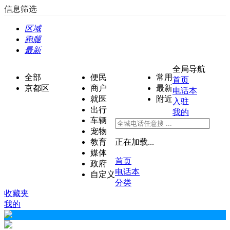
信息筛选
区域
跑腿
最新
全局导航
全部
便民
常用
首页
京都区
商户
最新
电话本
就医
附近
入驻
出行
我的
车辆
宠物
教育
正在加载...
媒体
首页
政府
电话本
自定义
分类
收藏夹
我的