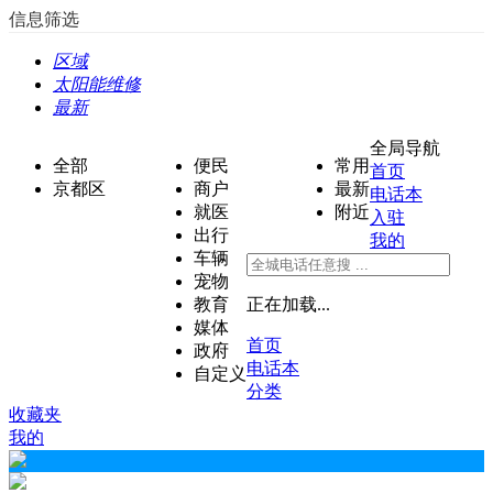
信息筛选
区域
太阳能维修
最新
全局导航
全部
便民
常用
首页
京都区
商户
最新
电话本
就医
附近
入驻
出行
我的
车辆
宠物
教育
正在加载...
媒体
首页
政府
电话本
自定义
分类
收藏夹
我的