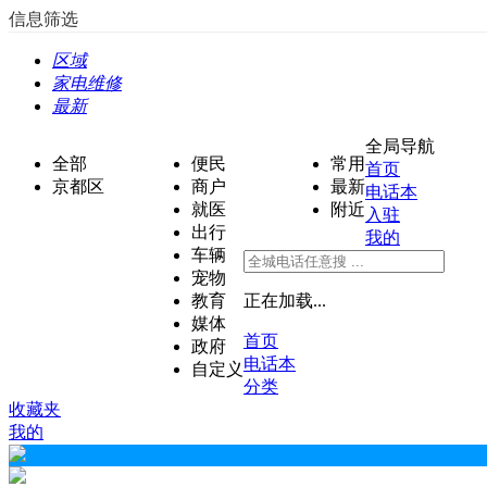
信息筛选
区域
家电维修
最新
全局导航
全部
便民
常用
首页
京都区
商户
最新
电话本
就医
附近
入驻
出行
我的
车辆
宠物
教育
正在加载...
媒体
首页
政府
电话本
自定义
分类
收藏夹
我的