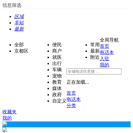
信息筛选
区域
车站
最新
全局导航
全部
便民
常用
首页
京都区
商户
最新
电话本
就医
附近
入驻
出行
我的
车辆
宠物
教育
正在加载...
媒体
首页
政府
电话本
自定义
分类
收藏夹
我的