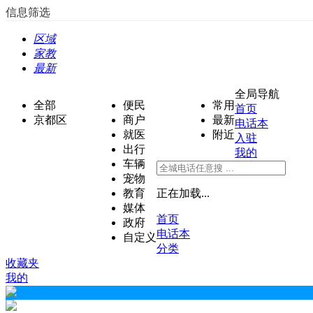
信息筛选
区域
家教
最新
全局导航
全部
便民
常用
首页
京都区
商户
最新
电话本
就医
附近
入驻
出行
我的
车辆
宠物
教育
正在加载...
媒体
首页
政府
电话本
自定义
分类
收藏夹
我的