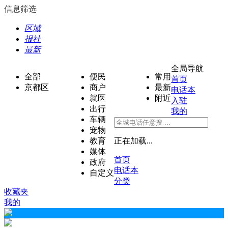
信息筛选
区域
报社
最新
全局导航
全部
便民
常用
首页
京都区
商户
最新
电话本
就医
附近
入驻
出行
我的
车辆
宠物
教育
正在加载...
媒体
首页
政府
电话本
自定义
分类
收藏夹
我的