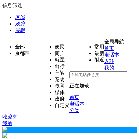
信息筛选
区域
政府
最新
全局导航
全部
便民
常用
首页
京都区
商户
最新
电话本
就医
附近
入驻
出行
我的
车辆
宠物
教育
正在加载...
媒体
首页
政府
电话本
自定义
分类
收藏夹
我的