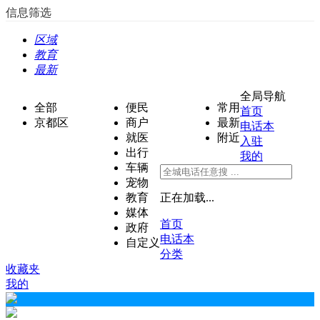
信息筛选
区域
教育
最新
全局导航
全部
便民
常用
首页
京都区
商户
最新
电话本
就医
附近
入驻
出行
我的
车辆
宠物
教育
正在加载...
媒体
首页
政府
电话本
自定义
分类
收藏夹
我的