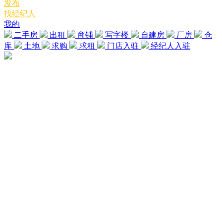
发布
找经纪人
我的
二手房
出租
商铺
写字楼
自建房
厂房
仓
库
土地
求购
求租
门店入驻
经纪人入驻