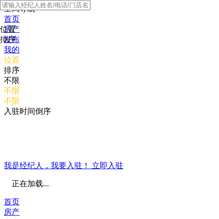
全局导航
首页
位置
房产
排序
发布
我的
位置
排序
不限
不限
不限
入驻时间倒序
我是经纪人，我要入驻！
立即入驻
正在加载...
首页
房产