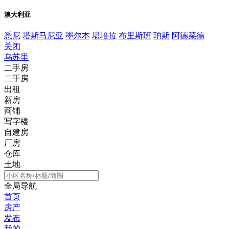
澳大利亚
悉尼
塔斯马尼亚
墨尔本
堪培拉
布里斯班
珀斯
阿德菜德
关闭
乌苏里
二手房
二手房
出租
新房
商铺
写字楼
自建房
厂房
仓库
土地
全局导航
首页
房产
发布
我的