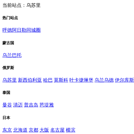
当前站点：乌苏里
热门站点
呼德阿日勒同城圈
蒙古国
乌兰巴托
俄罗斯
乌苏里
新西伯利亚
哈巴
莫斯科
叶卡捷琳堡
乌兰乌德
伊尔库斯
泰国
曼谷
清迈
普吉岛
芭堤雅
日本
东京
北海道
京都
大阪
名古屋
横滨