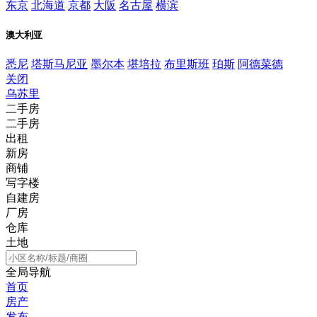
东京
北海道
京都
大阪
名古屋
横滨
澳大利亚
悉尼
塔斯马尼亚
墨尔本
堪培拉
布里斯班
珀斯
阿德菜德
关闭
乌苏里
二手房
二手房
出租
新房
商铺
写字楼
自建房
厂房
仓库
土地
全局导航
首页
房产
发布