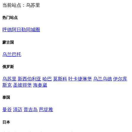
当前站点：乌苏里
热门站点
呼德阿日勒同城圈
蒙古国
乌兰巴托
俄罗斯
乌苏里
新西伯利亚
哈巴
莫斯科
叶卡捷琳堡
乌兰乌德
伊尔库
斯克
圣彼得堡
海参崴
泰国
曼谷
清迈
普吉岛
芭堤雅
日本