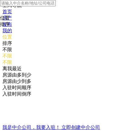
全局导航
首页
位置
房产
排序
发布
我的
位置
排序
不限
不限
不限
离我最近
房源由多到少
房源由少到多
入驻时间顺序
入驻时间倒序
我是中介公司，我要入驻！
立即创建中介公司