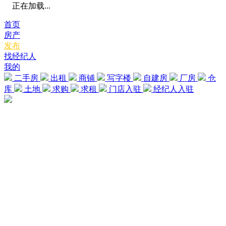
正在加载...
首页
房产
发布
找经纪人
我的
二手房
出租
商铺
写字楼
自建房
厂房
仓
库
土地
求购
求租
门店入驻
经纪人入驻