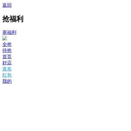
返回
抢福利
塞福利
全抢
待抢
首页
好店
发布
红包
我的