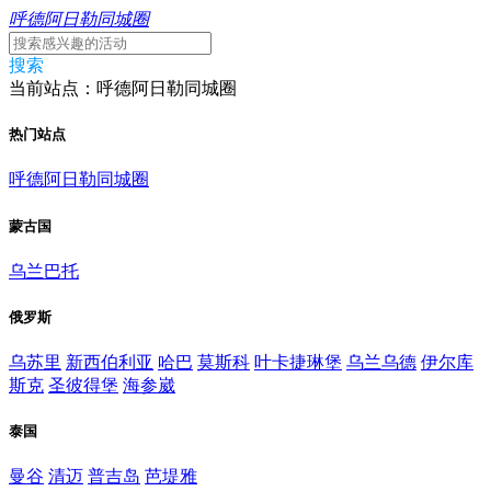
呼德阿日勒同城圈
搜索
当前站点：呼德阿日勒同城圈
热门站点
呼德阿日勒同城圈
蒙古国
乌兰巴托
俄罗斯
乌苏里
新西伯利亚
哈巴
莫斯科
叶卡捷琳堡
乌兰乌德
伊尔库
斯克
圣彼得堡
海参崴
泰国
曼谷
清迈
普吉岛
芭堤雅