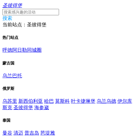
圣彼得堡
搜索
当前站点：圣彼得堡
热门站点
呼德阿日勒同城圈
蒙古国
乌兰巴托
俄罗斯
乌苏里
新西伯利亚
哈巴
莫斯科
叶卡捷琳堡
乌兰乌德
伊尔库
斯克
圣彼得堡
海参崴
泰国
曼谷
清迈
普吉岛
芭堤雅