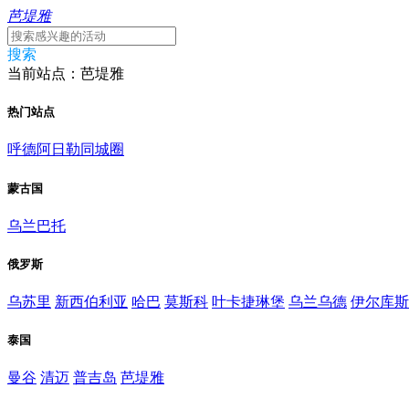
芭堤雅
搜索
当前站点：芭堤雅
热门站点
呼德阿日勒同城圈
蒙古国
乌兰巴托
俄罗斯
乌苏里
新西伯利亚
哈巴
莫斯科
叶卡捷琳堡
乌兰乌德
伊尔库斯
泰国
曼谷
清迈
普吉岛
芭堤雅