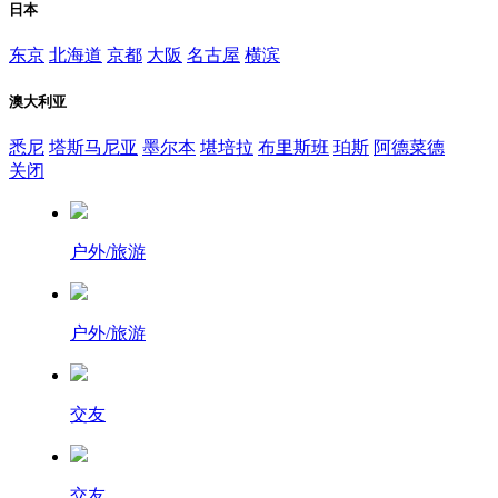
日本
东京
北海道
京都
大阪
名古屋
横滨
澳大利亚
悉尼
塔斯马尼亚
墨尔本
堪培拉
布里斯班
珀斯
阿德菜德
关闭
户外/旅游
户外/旅游
交友
交友