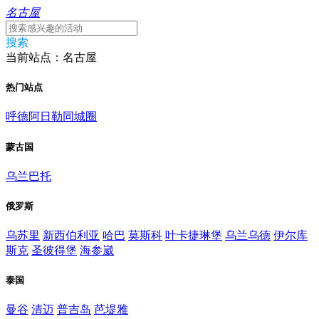
名古屋
搜索
当前站点：名古屋
热门站点
呼德阿日勒同城圈
蒙古国
乌兰巴托
俄罗斯
乌苏里
新西伯利亚
哈巴
莫斯科
叶卡捷琳堡
乌兰乌德
伊尔库
斯克
圣彼得堡
海参崴
泰国
曼谷
清迈
普吉岛
芭堤雅