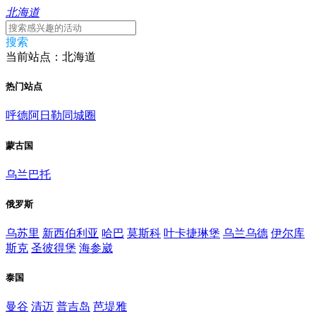
北海道
搜索
当前站点：北海道
热门站点
呼德阿日勒同城圈
蒙古国
乌兰巴托
俄罗斯
乌苏里
新西伯利亚
哈巴
莫斯科
叶卡捷琳堡
乌兰乌德
伊尔库
斯克
圣彼得堡
海参崴
泰国
曼谷
清迈
普吉岛
芭堤雅