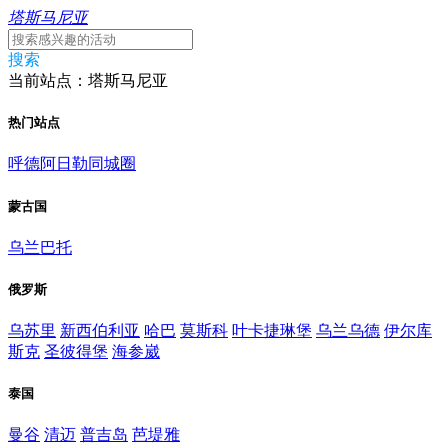
塔斯马尼亚
搜索
当前站点：塔斯马尼亚
热门站点
呼德阿日勒同城圈
蒙古国
乌兰巴托
俄罗斯
乌苏里
新西伯利亚
哈巴
莫斯科
叶卡捷琳堡
乌兰乌德
伊尔库
斯克
圣彼得堡
海参崴
泰国
曼谷
清迈
普吉岛
芭堤雅