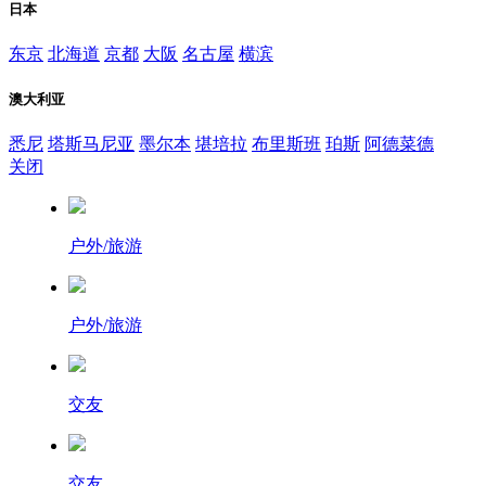
日本
东京
北海道
京都
大阪
名古屋
横滨
澳大利亚
悉尼
塔斯马尼亚
墨尔本
堪培拉
布里斯班
珀斯
阿德菜德
关闭
户外/旅游
户外/旅游
交友
交友