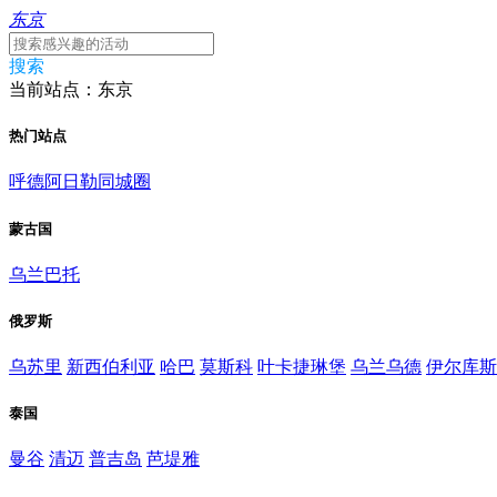
东京
搜索
当前站点：东京
热门站点
呼德阿日勒同城圈
蒙古国
乌兰巴托
俄罗斯
乌苏里
新西伯利亚
哈巴
莫斯科
叶卡捷琳堡
乌兰乌德
伊尔库斯
泰国
曼谷
清迈
普吉岛
芭堤雅