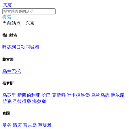
东京
搜索
当前站点：东京
热门站点
呼德阿日勒同城圈
蒙古国
乌兰巴托
俄罗斯
乌苏里
新西伯利亚
哈巴
莫斯科
叶卡捷琳堡
乌兰乌德
伊尔库
斯克
圣彼得堡
海参崴
泰国
曼谷
清迈
普吉岛
芭堤雅