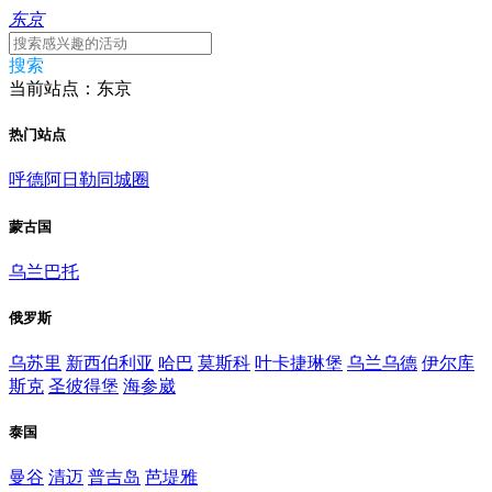
东京
搜索
当前站点：东京
热门站点
呼德阿日勒同城圈
蒙古国
乌兰巴托
俄罗斯
乌苏里
新西伯利亚
哈巴
莫斯科
叶卡捷琳堡
乌兰乌德
伊尔库
斯克
圣彼得堡
海参崴
泰国
曼谷
清迈
普吉岛
芭堤雅