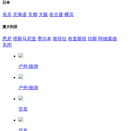
日本
东京
北海道
京都
大阪
名古屋
横滨
澳大利亚
悉尼
塔斯马尼亚
墨尔本
堪培拉
布里斯班
珀斯
阿德菜德
关闭
户外/旅游
户外/旅游
交友
交友