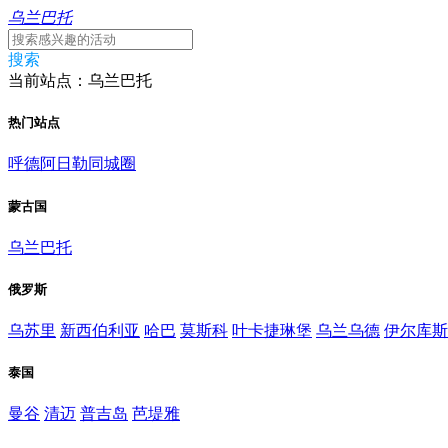
乌兰巴托
搜索
当前站点：乌兰巴托
热门站点
呼德阿日勒同城圈
蒙古国
乌兰巴托
俄罗斯
乌苏里
新西伯利亚
哈巴
莫斯科
叶卡捷琳堡
乌兰乌德
伊尔库斯
泰国
曼谷
清迈
普吉岛
芭堤雅