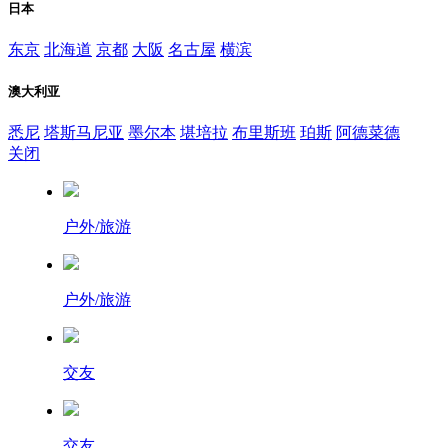
日本
东京
北海道
京都
大阪
名古屋
横滨
澳大利亚
悉尼
塔斯马尼亚
墨尔本
堪培拉
布里斯班
珀斯
阿德菜德
关闭
户外/旅游
户外/旅游
交友
交友