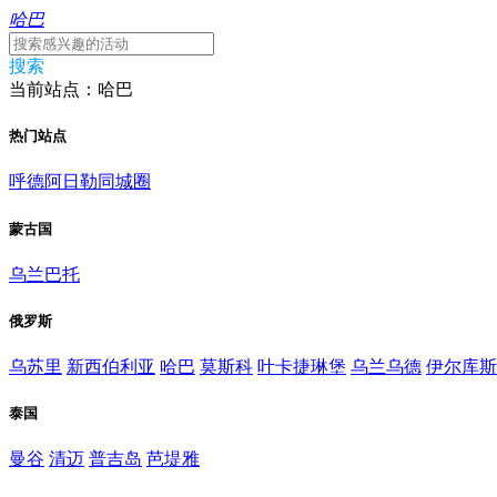
哈巴
搜索
当前站点：哈巴
热门站点
呼德阿日勒同城圈
蒙古国
乌兰巴托
俄罗斯
乌苏里
新西伯利亚
哈巴
莫斯科
叶卡捷琳堡
乌兰乌德
伊尔库斯
泰国
曼谷
清迈
普吉岛
芭堤雅