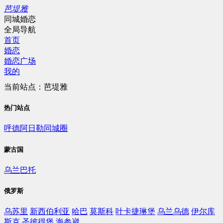
芭堤雅
同城婚恋
全局导航
首页
婚恋
婚恋广场
我的
当前站点：芭堤雅
热门站点
呼德阿日勒同城圈
蒙古国
乌兰巴托
俄罗斯
乌苏里
新西伯利亚
哈巴
莫斯科
叶卡捷琳堡
乌兰乌德
伊尔库
斯克
圣彼得堡
海参崴