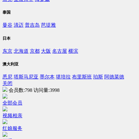
泰国
曼谷
清迈
普吉岛
芭堤雅
日本
东京
北海道
京都
大阪
名古屋
横滨
澳大利亚
悉尼
塔斯马尼亚
墨尔本
堪培拉
布里斯班
珀斯
阿德菜德
关闭
会员数:
798
访问量:
3998
全部会员
视频相亲
红娘服务