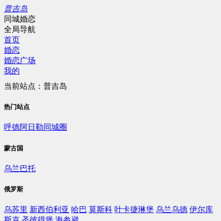
普吉岛
同城婚恋
全局导航
首页
婚恋
婚恋广场
我的
当前站点：普吉岛
热门站点
呼德阿日勒同城圈
蒙古国
乌兰巴托
俄罗斯
乌苏里
新西伯利亚
哈巴
莫斯科
叶卡捷琳堡
乌兰乌德
伊尔库
斯克
圣彼得堡
海参崴