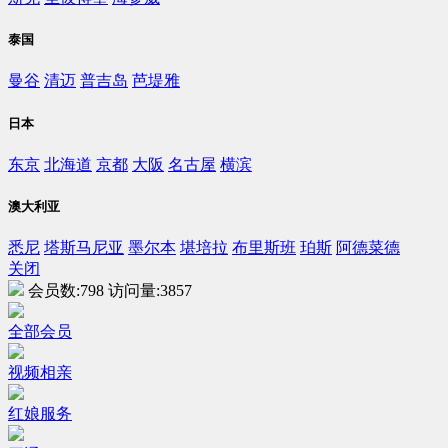
泰国
曼谷
清迈
普吉岛
芭堤雅
日本
东京
北海道
京都
大阪
名古屋
横滨
澳大利亚
悉尼
塔斯马尼亚
墨尔本
堪培拉
布里斯班
珀斯
阿德菜德
关闭
会员数:
798
访问量:
3857
全部会员
视频相亲
红娘服务