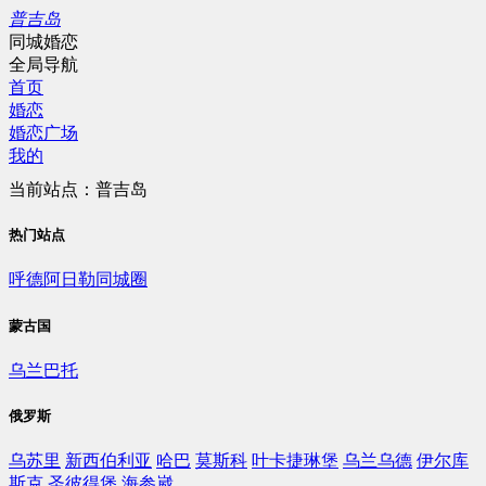
普吉岛
同城婚恋
全局导航
首页
婚恋
婚恋广场
我的
当前站点：普吉岛
热门站点
呼德阿日勒同城圈
蒙古国
乌兰巴托
俄罗斯
乌苏里
新西伯利亚
哈巴
莫斯科
叶卡捷琳堡
乌兰乌德
伊尔库
斯克
圣彼得堡
海参崴