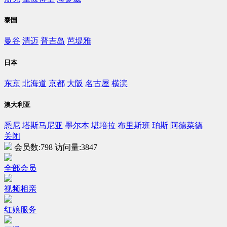
泰国
曼谷
清迈
普吉岛
芭堤雅
日本
东京
北海道
京都
大阪
名古屋
横滨
澳大利亚
悉尼
塔斯马尼亚
墨尔本
堪培拉
布里斯班
珀斯
阿德菜德
关闭
会员数:
798
访问量:
3847
全部会员
视频相亲
红娘服务