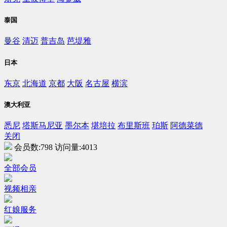
泰国
曼谷
清迈
普吉岛
芭堤雅
日本
东京
北海道
京都
大阪
名古屋
横滨
澳大利亚
悉尼
塔斯马尼亚
墨尔本
堪培拉
布里斯班
珀斯
阿德菜德
关闭
会员数:
798
访问量:
4013
全部会员
视频相亲
红娘服务