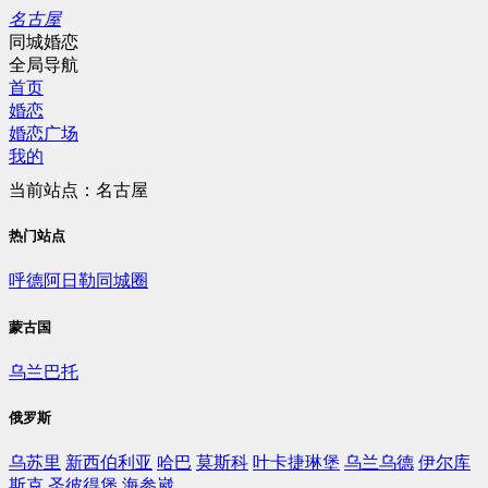
名古屋
同城婚恋
全局导航
首页
婚恋
婚恋广场
我的
当前站点：名古屋
热门站点
呼德阿日勒同城圈
蒙古国
乌兰巴托
俄罗斯
乌苏里
新西伯利亚
哈巴
莫斯科
叶卡捷琳堡
乌兰乌德
伊尔库
斯克
圣彼得堡
海参崴