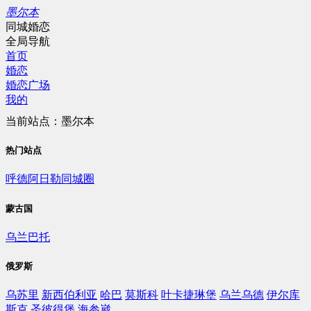
墨尔本
同城婚恋
全局导航
首页
婚恋
婚恋广场
我的
当前站点：墨尔本
热门站点
呼德阿日勒同城圈
蒙古国
乌兰巴托
俄罗斯
乌苏里
新西伯利亚
哈巴
莫斯科
叶卡捷琳堡
乌兰乌德
伊尔库
斯克
圣彼得堡
海参崴