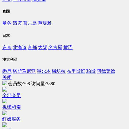
泰国
曼谷
清迈
普吉岛
芭堤雅
日本
东京
北海道
京都
大阪
名古屋
横滨
澳大利亚
悉尼
塔斯马尼亚
墨尔本
堪培拉
布里斯班
珀斯
阿德菜德
关闭
会员数:
798
访问量:
3880
全部会员
视频相亲
红娘服务