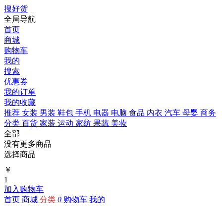
搜好货
全局导航
首页
商城
购物车
我的
搜索
优惠券
我的订单
我的收藏
推荐
女装
男装
鞋包
手机
电器
电脑
食品
内衣
汽车
母婴
商务
分类
百货
家装
运动
家纺
果蔬
美妆
全部
没有更多商品
选择商品
￥
1
加入购物车
首页
商城
分类
0
购物车
我的