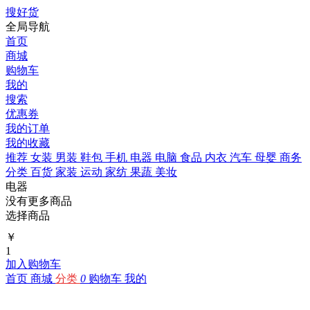
搜好货
全局导航
首页
商城
购物车
我的
搜索
优惠券
我的订单
我的收藏
推荐
女装
男装
鞋包
手机
电器
电脑
食品
内衣
汽车
母婴
商务
分类
百货
家装
运动
家纺
果蔬
美妆
电器
没有更多商品
选择商品
￥
1
加入购物车
首页
商城
分类
0
购物车
我的