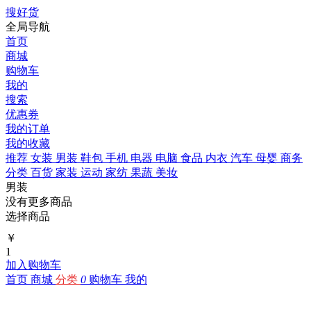
搜好货
全局导航
首页
商城
购物车
我的
搜索
优惠券
我的订单
我的收藏
推荐
女装
男装
鞋包
手机
电器
电脑
食品
内衣
汽车
母婴
商务
分类
百货
家装
运动
家纺
果蔬
美妆
男装
没有更多商品
选择商品
￥
1
加入购物车
首页
商城
分类
0
购物车
我的