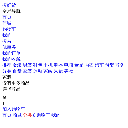
搜好货
全局导航
首页
商城
购物车
我的
搜索
优惠券
我的订单
我的收藏
推荐
女装
男装
鞋包
手机
电器
电脑
食品
内衣
汽车
母婴
商务
分类
百货
家装
运动
家纺
果蔬
美妆
家装
没有更多商品
选择商品
￥
1
加入购物车
首页
商城
分类
0
购物车
我的