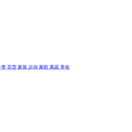
分类
百货
家装
运动
家纺
果蔬
美妆