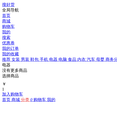
搜好货
全局导航
首页
商城
购物车
我的
搜索
优惠券
我的订单
我的收藏
推荐
女装
男装
鞋包
手机
电器
电脑
食品
内衣
汽车
母婴
商务
电器
没有更多商品
选择商品
￥
1
加入购物车
首页
商城
分类
0
购物车
我的