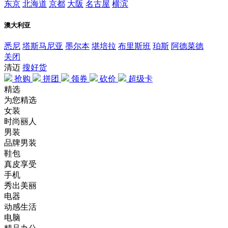
东京
北海道
京都
大阪
名古屋
横滨
澳大利亚
悉尼
塔斯马尼亚
墨尔本
堪培拉
布里斯班
珀斯
阿德菜德
关闭
清迈
搜好货
抢购
拼团
领券
砍价
超级卡
精选
为您精选
女装
时尚丽人
男装
品牌男装
鞋包
真皮享受
手机
秀出美丽
电器
动感生活
电脑