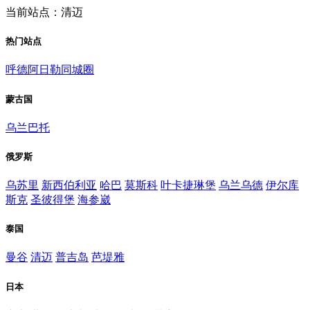
当前站点：清迈
热门站点
呼德阿日勒同城圈
蒙古国
乌兰巴托
俄罗斯
乌苏里
新西伯利亚
哈巴
莫斯科
叶卡捷琳堡
乌兰乌德
伊尔库
斯克
圣彼得堡
海参崴
泰国
曼谷
清迈
普吉岛
芭堤雅
日本