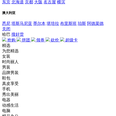
东京
北海道
京都
大阪
名古屋
横滨
澳大利亚
悉尼
塔斯马尼亚
墨尔本
堪培拉
布里斯班
珀斯
阿德菜德
关闭
哈巴
搜好货
抢购
拼团
领券
砍价
超级卡
精选
为您精选
女装
时尚丽人
男装
品牌男装
鞋包
真皮享受
手机
秀出美丽
电器
动感生活
电脑