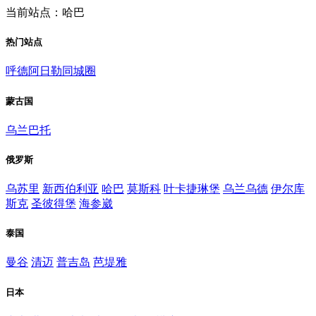
当前站点：哈巴
热门站点
呼德阿日勒同城圈
蒙古国
乌兰巴托
俄罗斯
乌苏里
新西伯利亚
哈巴
莫斯科
叶卡捷琳堡
乌兰乌德
伊尔库
斯克
圣彼得堡
海参崴
泰国
曼谷
清迈
普吉岛
芭堤雅
日本