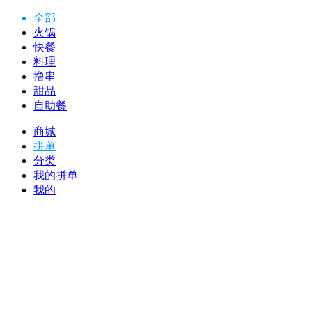
全部
火锅
快餐
料理
撸串
甜品
自助餐
商城
拼单
分类
我的拼单
我的