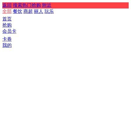
返回
搜索热门抢购
附近
全部
餐饮
商超
丽人
玩乐
首页
抢购
会员卡
卡券
我的