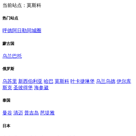
当前站点：莫斯科
热门站点
呼德阿日勒同城圈
蒙古国
乌兰巴托
俄罗斯
乌苏里
新西伯利亚
哈巴
莫斯科
叶卡捷琳堡
乌兰乌德
伊尔库
斯克
圣彼得堡
海参崴
泰国
曼谷
清迈
普吉岛
芭堤雅
日本