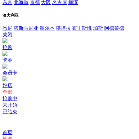
东京
北海道
京都
大阪
名古屋
横滨
澳大利亚
悉尼
塔斯马尼亚
墨尔本
堪培拉
布里斯班
珀斯
阿德菜德
关闭
抢购
卡券
会员卡
好店
全部
抢购中
未开始
已结束
首页
抢购