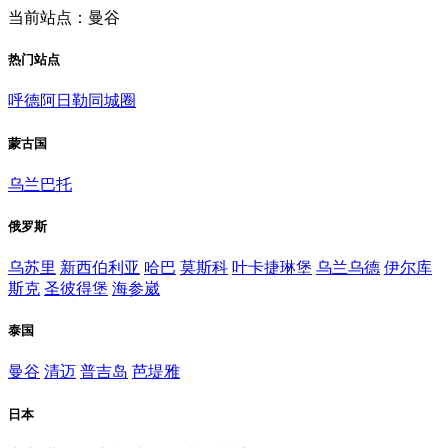
当前站点：曼谷
热门站点
呼德阿日勒同城圈
蒙古国
乌兰巴托
俄罗斯
乌苏里
新西伯利亚
哈巴
莫斯科
叶卡捷琳堡
乌兰乌德
伊尔库
斯克
圣彼得堡
海参崴
泰国
曼谷
清迈
普吉岛
芭堤雅
日本