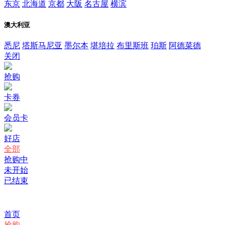
东京
北海道
京都
大阪
名古屋
横滨
澳大利亚
悉尼
塔斯马尼亚
墨尔本
堪培拉
布里斯班
珀斯
阿德菜德
关闭
抢购
卡券
会员卡
好店
全部
抢购中
未开始
已结束
首页
抢购