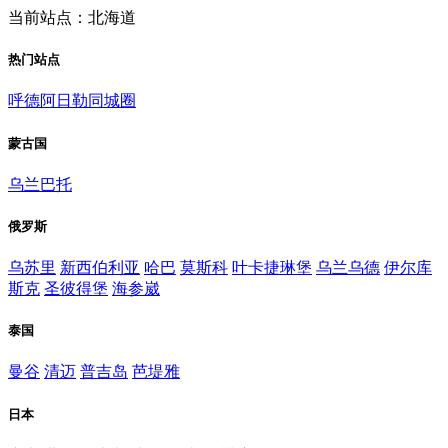
当前站点：北海道
热门站点
呼德阿日勒同城圈
蒙古国
乌兰巴托
俄罗斯
乌苏里
新西伯利亚
哈巴
莫斯科
叶卡捷琳堡
乌兰乌德
伊尔库
斯克
圣彼得堡
海参崴
泰国
曼谷
清迈
普吉岛
芭堤雅
日本