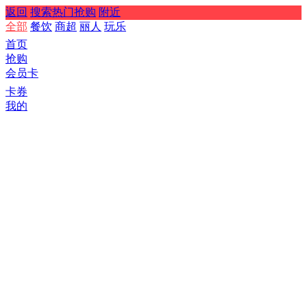
返回
搜索热门抢购
附近
全部
餐饮
商超
丽人
玩乐
首页
抢购
会员卡
卡券
我的