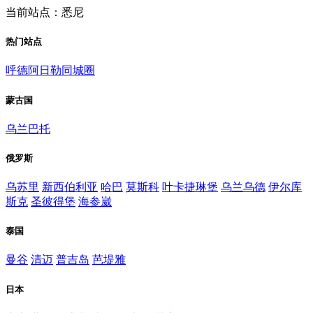
当前站点：悉尼
热门站点
呼德阿日勒同城圈
蒙古国
乌兰巴托
俄罗斯
乌苏里
新西伯利亚
哈巴
莫斯科
叶卡捷琳堡
乌兰乌德
伊尔库
斯克
圣彼得堡
海参崴
泰国
曼谷
清迈
普吉岛
芭堤雅
日本