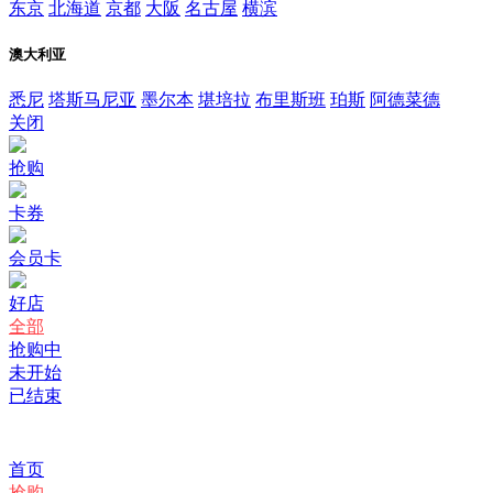
东京
北海道
京都
大阪
名古屋
横滨
澳大利亚
悉尼
塔斯马尼亚
墨尔本
堪培拉
布里斯班
珀斯
阿德菜德
关闭
抢购
卡券
会员卡
好店
全部
抢购中
未开始
已结束
首页
抢购