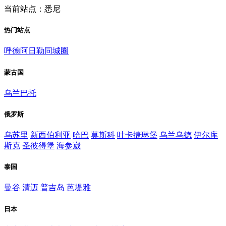
当前站点：悉尼
热门站点
呼德阿日勒同城圈
蒙古国
乌兰巴托
俄罗斯
乌苏里
新西伯利亚
哈巴
莫斯科
叶卡捷琳堡
乌兰乌德
伊尔库
斯克
圣彼得堡
海参崴
泰国
曼谷
清迈
普吉岛
芭堤雅
日本