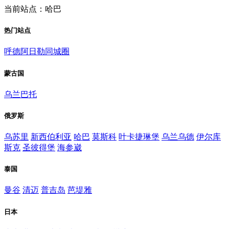
当前站点：哈巴
热门站点
呼德阿日勒同城圈
蒙古国
乌兰巴托
俄罗斯
乌苏里
新西伯利亚
哈巴
莫斯科
叶卡捷琳堡
乌兰乌德
伊尔库
斯克
圣彼得堡
海参崴
泰国
曼谷
清迈
普吉岛
芭堤雅
日本