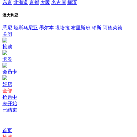
东京
北海道
京都
大阪
名古屋
横滨
澳大利亚
悉尼
塔斯马尼亚
墨尔本
堪培拉
布里斯班
珀斯
阿德菜德
关闭
抢购
卡券
会员卡
好店
全部
抢购中
未开始
已结束
首页
抢购