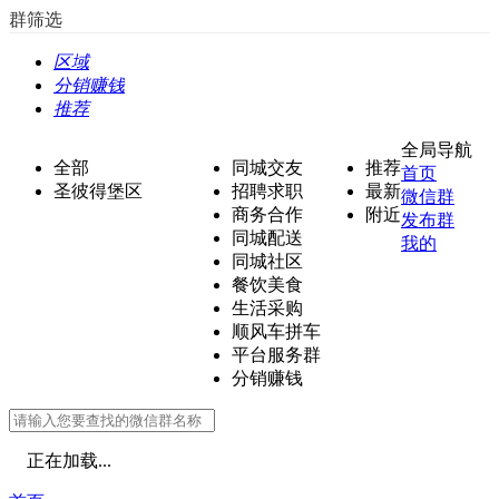
群筛选
区域
分销赚钱
推荐
全局导航
全部
同城交友
推荐
首页
圣彼得堡区
招聘求职
最新
微信群
商务合作
附近
发布群
同城配送
我的
同城社区
餐饮美食
生活采购
顺风车拼车
平台服务群
分销赚钱
正在加载...